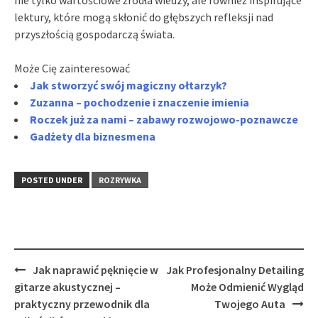
nie tylko wartościowe źródła wiedzy, ale również inspirujące
lektury, które mogą skłonić do głębszych refleksji nad
przyszłością gospodarczą świata.
Może Cię zainteresować
Jak stworzyć swój magiczny ołtarzyk?
Zuzanna – pochodzenie i znaczenie imienia
Roczek już za nami – zabawy rozwojowo-poznawcze
Gadżety dla biznesmena
POSTED UNDER
ROZRYWKA
Post
Jak naprawić pęknięcie w
Jak Profesjonalny Detailing
navigation
gitarze akustycznej –
Może Odmienić Wygląd
praktyczny przewodnik dla
Twojego Auta