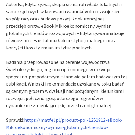
Autorka, Edyta Łyżwa, skupia się na roli władz lokalnych i
samorządowych w kreowaniu warunków do rozwoju sieci
współpracy oraz budowy pozycji konkurencyjnej
przedsiębiorstw. eBook Mikroekonomiczny wymiar
globalnych trendów rozwojowych – Edyta Łyżwa analizuje
również proces ustalania ładu instytucjonalnego oraz
korzyści i koszty zmian instytucjonalnych.
Badania przeprowadzone na terenie województwa
świętokrzyskiego, regionu opóźnionego w rozwoju
społeczno-gospodarczym, stanowią polem badawczym tej
publikacji. Wnioski i rekomendacje uzyskane w toku badań
są cennym głosem w dyskusji nad pożądanymi kierunkami
rozwoju społeczno-gospodarczego regionów w
dynamicznie zmieniającej się przestrzeni globalnej.
Sprawdź:
https://matfel.pl/product-pol-1251912-eBook-
Mikroekonomiczny-wymiar-globalnych-trendow-
rozwojowych-Edyta-Lyzwa.html