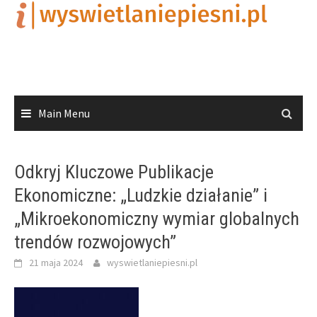
Skip
to
content
Main Menu
Odkryj Kluczowe Publikacje
Ekonomiczne: „Ludzkie działanie” i
„Mikroekonomiczny wymiar globalnych
trendów rozwojowych”
21 maja 2024
wyswietlaniepiesni.pl