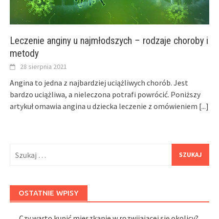
Leczenie anginy u najmłodszych – rodzaje choroby i
metody
28 sierpnia 2021
Angina to jedna z najbardziej uciążliwych chorób. Jest
bardzo uciążliwa, a nieleczona potrafi powrócić. Poniższy
artykuł omawia angina u dziecka leczenie z omówieniem
[...]
Szukaj:
OSTATNIE WPISY
Czy warto kupić mieszkanie w rozwijającej się okolicy?