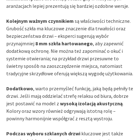
aranżacjach lepiej prezentują się bardziej ozdobne wersje.
Kolejnym ważnym czynnikiem
są właściwości techniczne.
Grubość szkła ma kluczowe znaczenie dla trwałości oraz
bezpieczeństwa drzwi – eksperci sugerują wybór
przynajmniej
8 mm szkła hartowanego
, aby zapewnić
dodatkową ochronę. Nie można też zapominać o okuć i
systemie otwierania; na przykład drzwi przesuwne to
świetny sposób na zaoszczędzenie miejsca, natomiast
tradycyjne skrzydłowe oferują większą wygodę użytkowania.
Dodatkowo
, warto przemyśleć funkcję, jaką będą pełniły te
drzwi. Jeśli mają oddzielać strefę relaksu od biura, dobrze
jest postawić na model z
wysoką izolacją akustyczną
.
Kolory oraz wzory również odgrywają istotną rolę –
powinny harmonijnie współgrać z resztą wystroju.
Podczas wyboru szklanych drzwi
kluczowe jest także