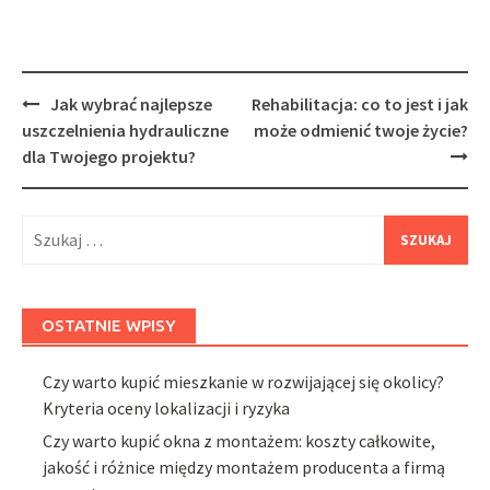
Post
Jak wybrać najlepsze
Rehabilitacja: co to jest i jak
navigation
uszczelnienia hydrauliczne
może odmienić twoje życie?
dla Twojego projektu?
Szukaj:
OSTATNIE WPISY
Czy warto kupić mieszkanie w rozwijającej się okolicy?
Kryteria oceny lokalizacji i ryzyka
Czy warto kupić okna z montażem: koszty całkowite,
jakość i różnice między montażem producenta a firmą