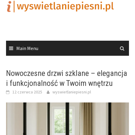
Skip
to
content
Main Menu
Nowoczesne drzwi szklane – elegancja
i funkcjonalność w Twoim wnętrzu
12 czerwca 2025
wyswietlaniepiesni.pl