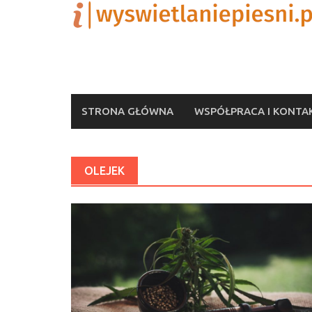
Skip
to
content
STRONA GŁÓWNA
WSPÓŁPRACA I KONTA
OLEJEK