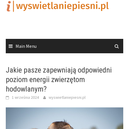
Skip
to
content
Main Menu
Jakie pasze zapewniają odpowiedni
poziom energii zwierzętom
hodowlanym?
1 września 2024
wyswietlaniepiesni.pl